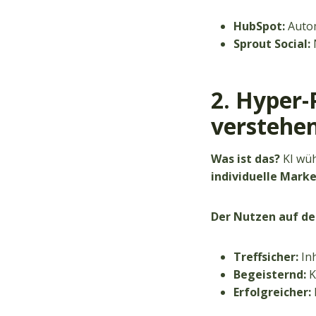
HubSpot:
Autom
Sprout Social:
N
2. Hyper-
verstehe
Was ist das?
KI wüh
individuelle Mark
Der Nutzen auf de
Treffsicher:
Inh
Begeisternd:
K
Erfolgreicher: