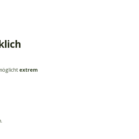
klich
rmöglicht
extrem
.