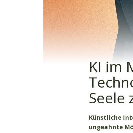
KI im 
Techno
Seele 
Künstliche Int
ungeahnte Mö