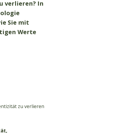
 verlieren? In
nologie
ie Sie mit
ltigen Werte
tizität zu verlieren
ät,