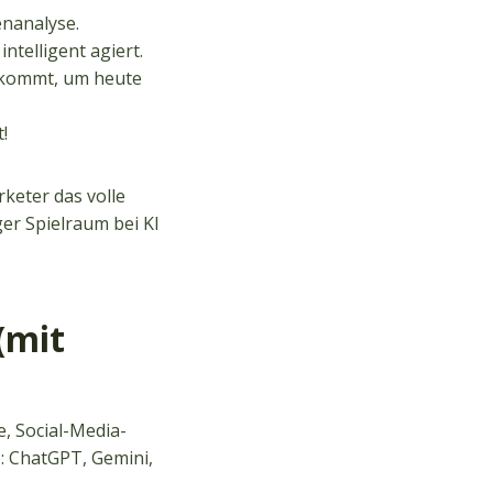
nanalyse.
ntelligent agiert.
kommt, um heute
!
rketer das volle
er Spielraum bei KI
(mit
e, Social-Media-
e: ChatGPT, Gemini,