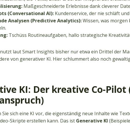
lisierung:
Maßgeschneiderte Erlebnisse dank cleverer Date
ts (Conversational AI):
Kundenservice, der nie schläft und i
e Analysen (Predictive Analytics):
Wissen, was morgen 
ln.
ng:
Tschüss Routineaufgaben, hallo strategische Kreativität
nutzt laut Smart Insights bisher nur etwa ein Drittel der Ma
dere von generativer KI. Hier schlummert also noch gewaltig
tive KI: Der kreative Co-Pilot 
sanspruch)
n Sie sich eine KI vor, die eigenständig neue Inhalte wie Text
ideo-Skripte erstellen kann. Das ist
Generative KI
(Beispiel