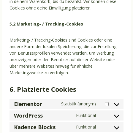
in deinem Warenkorb, bis du bezahlst. Wir können diese
Cookies ohne deine Einwilligung platzieren.
5.2 Marketing- / Tracking-Cookies
Marketing- / Tracking-Cookies sind Cookies oder eine
andere Form der lokalen Speicherung, die zur Erstellung
von Benutzerprofilen verwendet werden, um Werbung
anzuzeigen oder den Benutzer auf dieser Website oder
über mehrere Websites hinweg für ähnliche
Marketingzwecke zu verfolgen.
6. Platzierte Cookies
Elementor
Statistik (anonym)
C
o
WordPress
Funktional
C
n
o
Kadence Blocks
s
Funktional
C
n
e