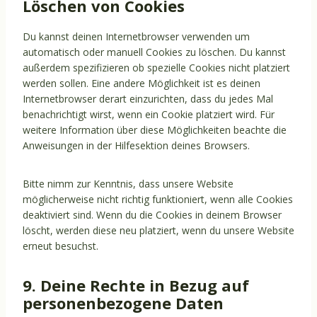
Löschen von Cookies
s
k
t
r
e
c
e
Du kannst deinen Internetbrowser verwenden um
t
h
n
automatisch oder manuell Cookies zu löschen. Du kannst
i
a
c
außerdem spezifizieren ob spezielle Cookies nicht platziert
n
e
werden sollen. Eine andere Möglichkeit ist es deinen
g
s
Internetbrowser derart einzurichten, dass du jedes Mal
benachrichtigt wirst, wenn ein Cookie platziert wird. Für
weitere Information über diese Möglichkeiten beachte die
Anweisungen in der Hilfesektion deines Browsers.
Bitte nimm zur Kenntnis, dass unsere Website
möglicherweise nicht richtig funktioniert, wenn alle Cookies
deaktiviert sind. Wenn du die Cookies in deinem Browser
löscht, werden diese neu platziert, wenn du unsere Website
erneut besuchst.
9. Deine Rechte in Bezug auf
personenbezogene Daten