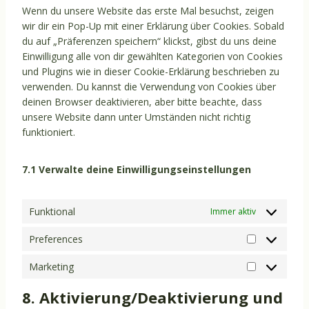
v
t
c
c
s
g
Wenn du unsere Website das erste Mal besuchst, zeigen
o
e
r
m
i
o
e
e
s
o
wir dir ein Pop-Up mit einer Erklärung über Cookies. Sobald
g
n
v
e
c
s
-
y
o
du auf „Präferenzen speichern“ klickst, gibst du uns deine
l
t
i
s
e
e
b
o
g
Einwilligung alle von dir gewählten Kategorien von Cookies
e
t
c
-
c
r
l
u
l
und Plugins wie in dieser Cookie-Erklärung beschrieben zu
-
o
e
s
a
v
o
t
e
verwenden. Du kannst die Verwendung von Cookies über
f
s
c
e
l
i
c
u
-
deinen Browser deaktivieren, aber bitte beachte, dass
o
e
o
c
e
c
k
b
m
unsere Website dann unter Umständen nicht richtig
n
r
m
u
n
e
s
e
a
funktioniert.
t
v
p
r
d
g
p
s
i
l
i
l
o
s
c
i
t
y
o
7.1 Verwalte deine Einwilligungseinstellungen
e
a
y
g
s
n
l
o
z
Funktional
Immer aktiv
e
n
-
s
Preferences
r
P
t
e
r
Marketing
i
M
c
e
g
a
a
f
8. Aktivierung/Deaktivierung und
e
r
p
e